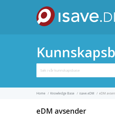
Kunnskapsb
Search
for:
Home
/
Knowledge Base
/
isave.eDM
/
eDM avsen
eDM avsender