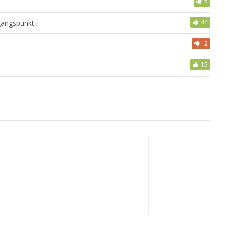
5
44
gangspunkt i
-2
15