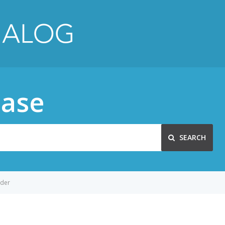
ase
SEARCH
der