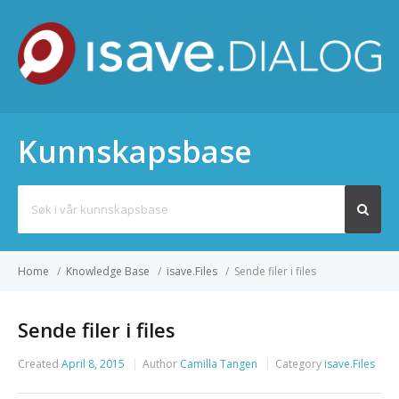
Kunnskapsbase
Search
for:
Home
/
Knowledge Base
/
isave.Files
/
Sende filer i files
Sende filer i files
Created
April 8, 2015
Author
Camilla Tangen
Category
isave.Files