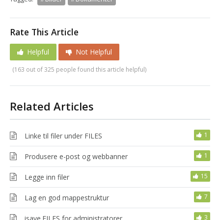
Rate This Article
Helpful
Not Helpful
(163 out of 325 people found this article helpful)
Related Articles
1
Linke til filer under FILES
1
Produsere e-post og webbanner
15
Legge inn filer
7
Lag en god mappestruktur
3
isave.FILES for administratorer