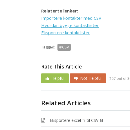
Relaterte lenker:
Importere kontakter med CSV
Hvordan bygge kontaktlister
Eksportere kontaktlister
Tagged:
CSV
Rate This Article
Helpful
Not Helpful
(157 out of 3
Related Articles
Eksportere excel-fil til CSV-fil