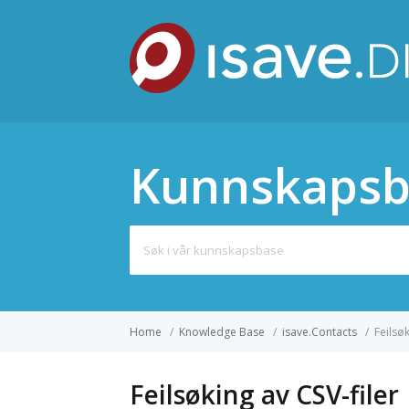
Kunnskapsb
Search
for:
Home
/
Knowledge Base
/
isave.Contacts
/
Feilsøk
Feilsøking av CSV-filer